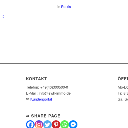
in
Praxis
n
KONTAKT
ÖFF
Telefon: +49(40)300500-0
Mo-Do
E-Mail: info@swh-immo.de
Fr: 8:
✉
Kundenportal
Sa, S
➦ SHARE PAGE