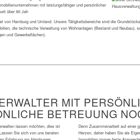
mmobilienunternehmen mit leistungsfähiger und persönlicher
seit über 90 Jah
et von Hamburg und Umland. Unsere Tätigkeitsbereiche sind die Grundstück
ilien, die technische Verwaltung von Wohnanlagen (Bestand und Neubau), s
gen und Gewerbeflächen).
ERWALTER MIT PERSÖNLI
ÖNLICHE BETREUUNG NO
erwalten lassen möchten, dies ist
Denn Zusammenarbeit auf einer gu
Lassen Sie sich von uns beraten
Herzen, daher haben Sie als Eige
rigen Erfahrung am Hamburger
Immobilien immer feste Ansprechp