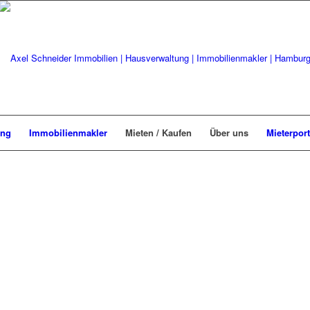
ung
Immobilienmakler
Mieten / Kaufen
Über uns
Mieterport
HAUS
Informieren S
Leistungsspe
MEHR ERFA