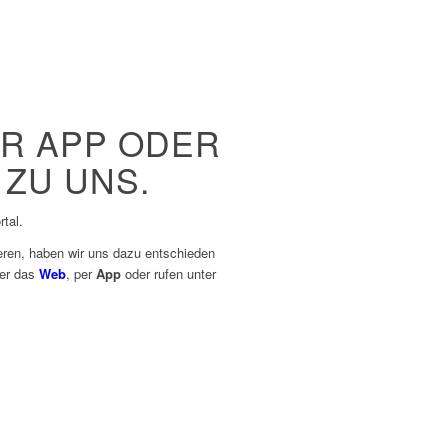
ER APP ODER
 ZU UNS.
tal.
eren, haben wir uns dazu entschieden
ber das
Web
, per
App
oder rufen unter