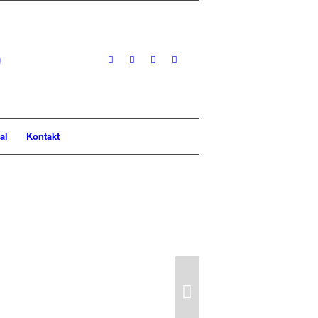
al
Kontakt
VERWALTUNG
ie sich über unser
ktrum in der Hausverwaltung
Weiter
HREN