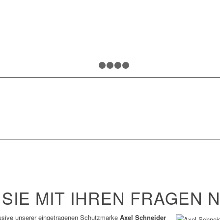
1
2
3
4
5
SIE MIT IHREN FRAGEN N
usive unserer eingetragenen Schutzmarke
Axel Schneider