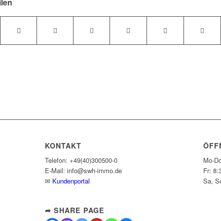
ilen
KONTAKT
ÖFF
Telefon: +49(40)300500-0
Mo-Do
E-Mail: info@swh-immo.de
Fr: 8:
✉
Kundenportal
Sa, S
➦ SHARE PAGE