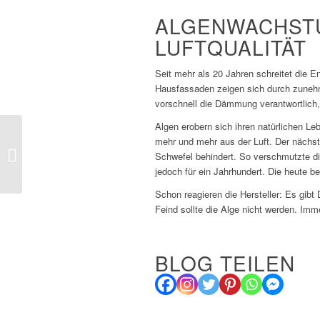
ALGENWACHSTU
LUFTQUALITÄT
Seit mehr als 20 Jahren schreitet die E
Hausfassaden zeigen sich durch zuneh
vorschnell die Dämmung verantwortlich
Algen erobern sich ihren natürlichen L
Bisher größte Studie
mehr und mehr aus der Luft. Der nächs
belegt: Der Hamburger
Schwefel behindert. So verschmutzte d
Wohnungsmarkt
jedoch für ein Jahrhundert. Die heute b
funktioniert
Schon reagieren die Hersteller: Es gib
Feind sollte die Alge nicht werden. Imm
BLOG TEILEN