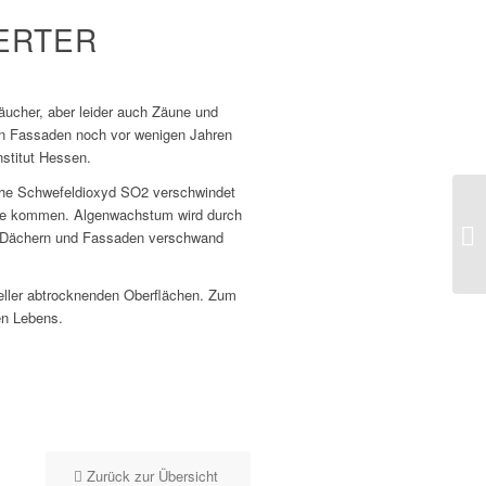
ERTER
räucher, aber leider auch Zäune und
n Fassaden noch vor wenigen Jahren
stitut Hessen.
liche Schwefeldioxyd SO2 verschwindet
rke kommen. Algenwachstum wird durch
on Dächern und Fassaden verschwand
neller abtrocknenden Oberflächen. Zum
en Lebens.
Zurück zur Übersicht