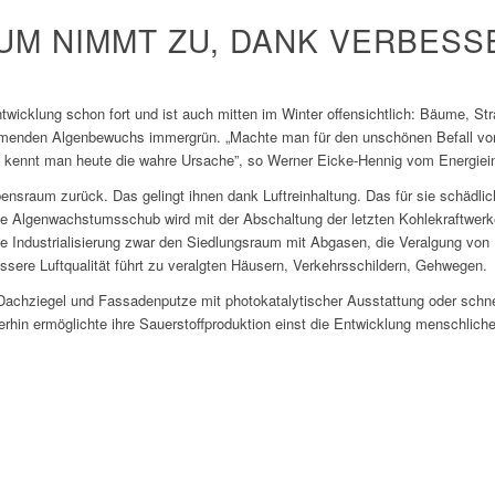
M NIMMT ZU, DANK VERBESS
ntwicklung schon fort und ist auch mitten im Winter offensichtlich: Bäume, St
menden Algenbewuchs immergrün. „Machte man für den unschönen Befall vo
, kennt man heute die wahre Ursache”, so Werner Eicke-Hennig vom Energiein
ebensraum zurück. Das gelingt ihnen dank Luftreinhaltung. Das für sie schäd
te Algenwachstumsschub wird mit der Abschaltung der letzten Kohlekraftwe
ie Industrialisierung zwar den Siedlungsraum mit Abgasen, die Veralgung v
essere Luftqualität führt zu veralgten Häusern, Verkehrsschildern, Gehwegen.
t Dachziegel und Fassadenputze mit photokatalytischer Ausstattung oder sch
erhin ermöglichte ihre Sauerstoffproduktion einst die Entwicklung menschlich