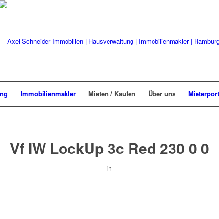
ung
Immobilienmakler
Mieten / Kaufen
Über uns
Mieterport
Vf IW LockUp 3c Red 230 0 0
in