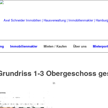
ung
Immobilienmakler
Mieten / Kaufen
Über uns
Mieterport
Grundriss 1-3 Obergeschoss ge
in