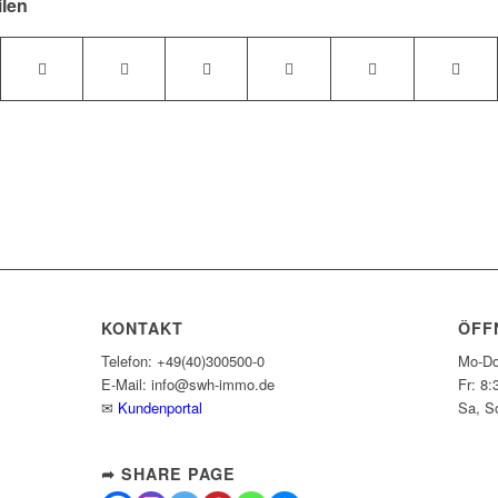
ilen
KONTAKT
ÖFF
Telefon: +49(40)300500-0
Mo-Do
E-Mail: info@swh-immo.de
Fr: 8:
✉
Kundenportal
Sa, S
➦ SHARE PAGE