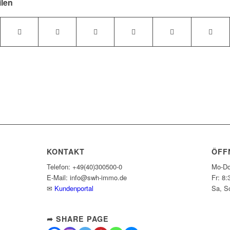
ilen
KONTAKT
ÖFF
Telefon: +49(40)300500-0
Mo-Do
E-Mail: info@swh-immo.de
Fr: 8:
✉
Kundenportal
Sa, S
➦ SHARE PAGE