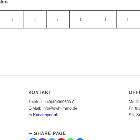
ilen
KONTAKT
ÖFF
Telefon: +49(40)300500-0
Mo-Do
E-Mail: info@swh-immo.de
Fr: 8:
✉
Kundenportal
Sa, S
➦ SHARE PAGE