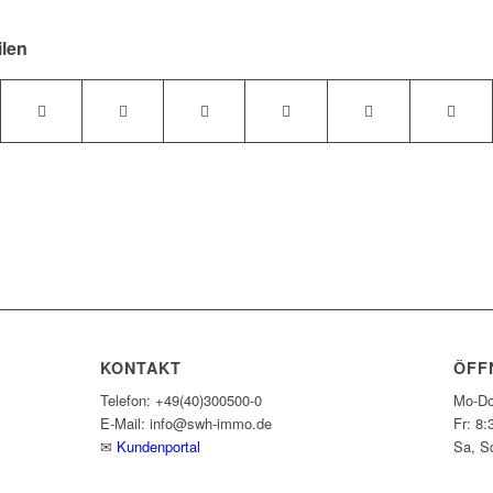
ilen
KONTAKT
ÖFF
Telefon: +49(40)300500-0
Mo-Do
E-Mail: info@swh-immo.de
Fr: 8:
✉
Kundenportal
Sa, S