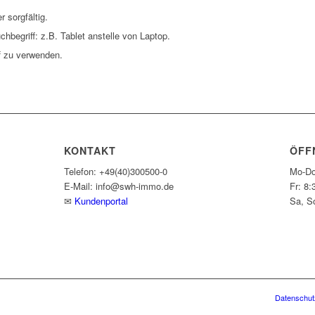
 sorgfältig.
hbegriff: z.B. Tablet anstelle von Laptop.
f zu verwenden.
KONTAKT
ÖFF
Telefon: +49(40)300500-0
Mo-Do
E-Mail: info@swh-immo.de
Fr: 8:
✉
Kundenportal
Sa, S
Datenschut