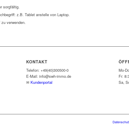
 sorgfältig.
hbegriff: z.B. Tablet anstelle von Laptop.
f zu verwenden.
KONTAKT
ÖFF
Telefon: +49(40)300500-0
Mo-Do
E-Mail: info@swh-immo.de
Fr: 8:
✉
Kundenportal
Sa, S
Datenschut