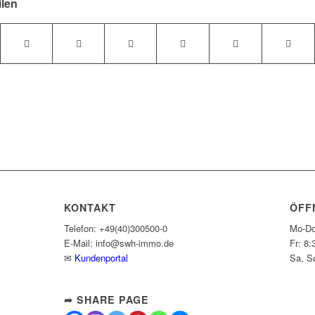
ilen
KONTAKT
ÖFF
Telefon: +49(40)300500-0
Mo-Do
E-Mail: info@swh-immo.de
Fr: 8:
✉
Kundenportal
Sa, S
➦ SHARE PAGE